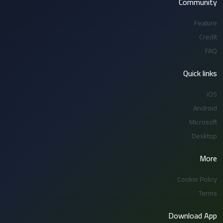
Community
Feature
Credit
FAQ
Quick links
iOS
Android
Microsoft
Desktop
More
Cookie Policy
Terms
Download App