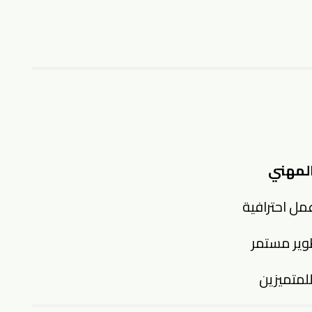
المهني
عمل احترافية
طوير مستمر
لمتميزين