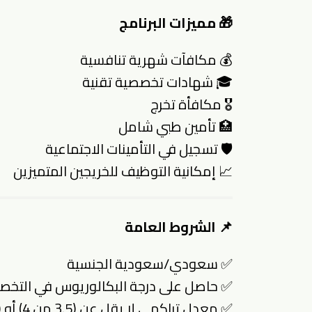
🎁 مميزات البرنامج
💰 مكافآت شهرية تنافسية
🎓 شهادات تخصصية تقنية
🎖 مكافأة تخرج
🏥 تأمين طبي شامل
🛡 تسجيل في التأمينات الاجتماعية
📈 إمكانية التوظيف للخريجين المتميزين
📌 الشروط العامة
✅ سعودي/سعودية الجنسية
✅ حاصل على درجة البكالوريوس في التخص
✅ معدل تراكمي لا يقل عن (3.5 من 4) أو (4.5 من 5) أو ما يعادلها