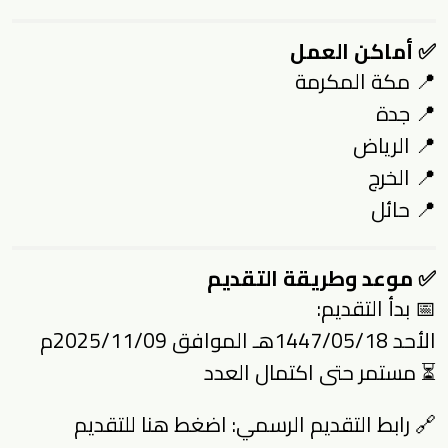
✅ أماكن العمل
📍 مكة المكرمة
📍 جدة
📍 الرياض
📍 الخرج
📍 حائل
✅ موعد وطريقة التقديم
📅 بدأ التقديم:
الأحد 1447/05/18هـ الموافق 2025/11/09م
⏳ مستمر حتى اكتمال العدد
🔗 رابط التقديم الرسمي:
اضغط هنا للتقديم