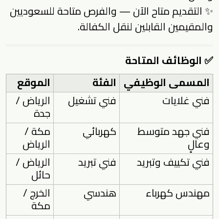
✨ التقديم متاح الآن — والفرص متاحة للسعوديين
والمقيمين القابلين لنقل الكفالة.
✅ الوظائف المتاحة
المسمى الوظيفي
الفئة
الموقع
فني غلايات
فني تشغيل
الرياض /
جدة
فني جهد متوسط
كهربائي
مكة /
وعالٍ
الرياض
فني تكييف وتبريد
فني تبريد
الرياض /
حائل
مهندس كهرباء
هندسي
الخرج /
مكة