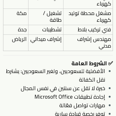
كهرباء
مشغل محطة توليد
تشغيل /
مكة
كهرباء
طاقة
فني تركيب بلاط
تشطيبات
جدة
مهندس إشراف
إشراف ميداني
الرياض
مدني
✅ الشروط العامة
الأفضلية للسعوديين، ولغير السعوديين: يشترط
نقل الكفالة
خبرة لا تقل عن سنتين في نفس المجال
إجادة تطبيقات Microsoft Office
مهارات تواصل فعّالة
توفر رخصة قيادة سارية