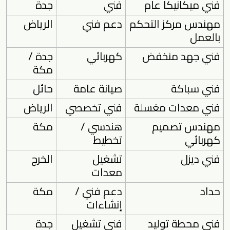
فني ميكانيكا عام
فني
جدة
مهندس مركز التحكم
دعم فني
الرياض
بالعمل
فني جهد منخفض
كهربائي
جدة /
مكة
فني سباكة
صيانة عامة
حائل
فني معدات مغسلة
فني تخصصي
الرياض
مهندس تصميم
هندسي /
مكة
كهربائي
تخطيط
فني ديزل
تشغيل
الخرج
معدات
حداد
دعم فني /
مكة
إنشاءات
فني محطة توليد
فني تشغيل
جدة