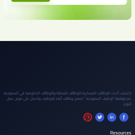
اكتشف أحدث الوظائف العسكرية،الوظائف النسائية،والوظائف الحكومية في السعودية
عبر موقعنا "توظيف السعودية " تصفح وظائف أبشر للتوظيف واحصل على فرص عمل
اليوم
Resources