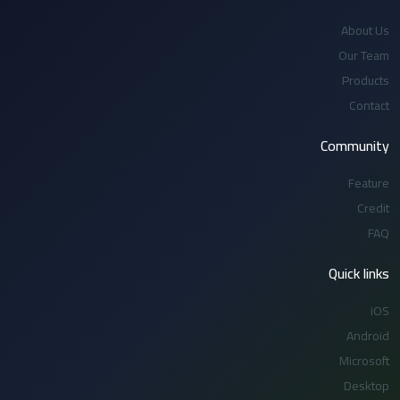
About Us
Our Team
Products
Contact
Community
Feature
Credit
FAQ
Quick links
iOS
Android
Microsoft
Desktop