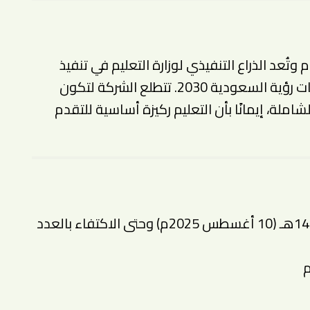
تأسست شركة التعليمية في 18 مايو 2012م وتُعد الذراع التنفيذي لوزارة التعليم في تنفيذ
المشاريع والبرامج المتوائمة مع مستهدفات رؤية السعودية 2030. تتطلع الشركة لتكون
شاملة، إيمانًا بأن التعليم ركيزة أساسية للتقدم
📅 التقديم متاح اعتبارًا من الأحد 1447/02/16هـ (10 أغسطس 2025م) وحتى الاكتفاء بالعدد
م