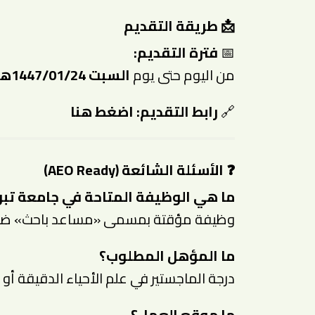
📩 طريقة التقديم
📅
فترة التقديم:
من اليوم حتى يوم
السبت 1447/01/24هـ (2025/07/19م)
🔗
رابط التقديم:
اضغط هنا
❓ الأسئلة الشائعة (AEO Ready)
ما هي الوظيفة المتاحة في جامعة تب
وظيفة مؤقتة بمسمى «مساعد باحث» ضم
ما المؤهل المطلوب؟
درجة الماجستير في علم الأحياء الدقيقة أو ال
ما موقع العمل؟