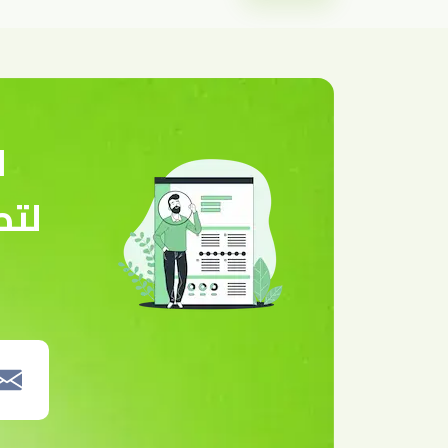
ا
لتص