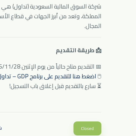
شركة السوق المالية السعودية (تداول) هي ال
المملكة، وتعد من أبرز الجهات في قطاع الأس
المجال.
📩 طريقة التقديم
📅 التقديم متاح حالياً من يوم الإثنين 1446/11/28هـ (2025/05/26م)
🖱️
اضغط هنا للتقديم على برنامج GDP – تداول السعودية
⏳ سارع بالتقديم قبل إغلاق باب التسجيل!
ش
Closed