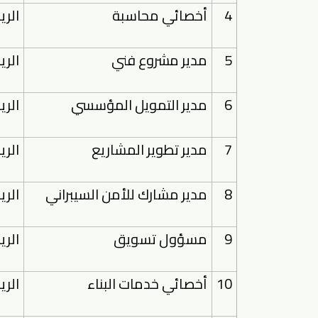
4
أخصائي محاسبة
الر
5
مدير مشروع فني
الر
6
مدير التمويل المؤسسي
الر
7
مدير تطوير المشاريع
الر
8
مدير مشارك للأمن السيبراني
الر
9
مسؤول تسويق
الر
10
أخصائي خدمات البناء
الر