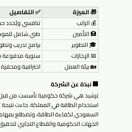
🎁 الميزة
✅ التفاصيل
💰 الراتب
تنافسي ويُحدد ح
🏥 التأمين
طبي شامل للموظ
🎓 التطوير
برامج تدريب وتطو
📅 الإجازات
سنوية مدفوعة ح
🏡 بيئة العمل
احترافية ومحفزة 
🏢 نبذة عن الشركة
ترشيد هي شركة حكومية تأسست من قبل صن
استخدام الطاقة في المملكة. جاءت نتيجة تعا
السعودي لكفاءة الطاقة، وتضطلع بمهام ت
الجهات الحكومية والقطاع التجاري لتحقي