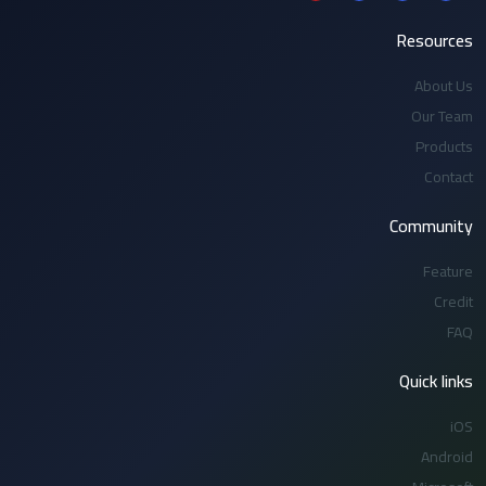
Resources
About Us
Our Team
Products
Contact
Community
Feature
Credit
FAQ
Quick links
iOS
Android