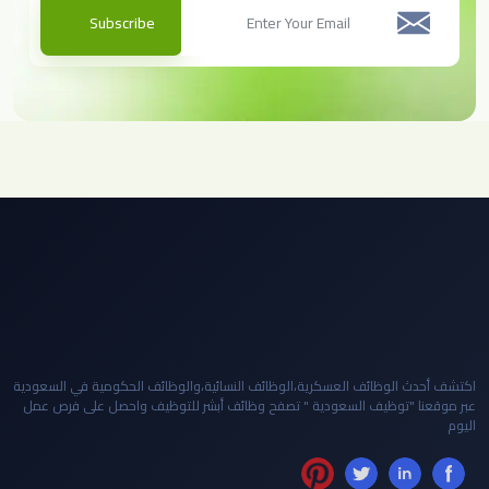
Subscribe
اكتشف أحدث الوظائف العسكرية،الوظائف النسائية،والوظائف الحكومية في السعودية
عبر موقعنا "توظيف السعودية " تصفح وظائف أبشر للتوظيف واحصل على فرص عمل
اليوم