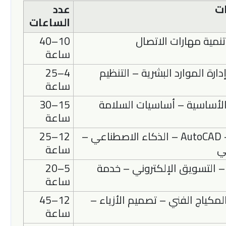
ات
عدد
الساعات
 تنمية مهارات الاتصال
10–40
ساعة
دارة الموارد البشرية – التنظيم
4–25
ساعة
الأساسية – أساسيات السلامة
15–30
ساعة
الأمن السيبراني – AutoCAD – الذكاء الاصطناعي –
12–25
ي
ساعة
 التسويق الإلكتروني – خدمة
5–20
ساعة
مكياج الفني – تصميم الأزياء –
12–45
ساعة