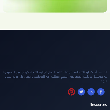
اكتشف أحدث الوظائف العسكرية،الوظائف النسائية،والوظائف الحكومية في السعودية
عبر موقعنا "توظيف السعودية " تصفح وظائف أبشر للتوظيف واحصل على فرص عمل
اليوم
Resources