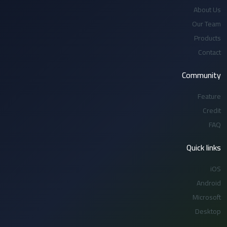
About Us
Our Team
Products
Contact
Community
Feature
Credit
FAQ
Quick links
iOS
Android
Microsoft
Desktop