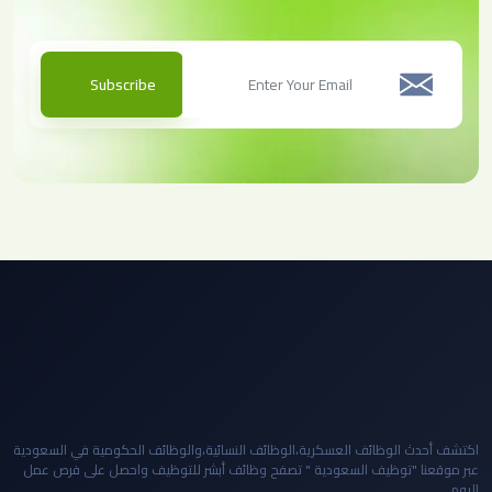
Subscribe
اكتشف أحدث الوظائف العسكرية،الوظائف النسائية،والوظائف الحكومية في السعودية
عبر موقعنا "توظيف السعودية " تصفح وظائف أبشر للتوظيف واحصل على فرص عمل
اليوم