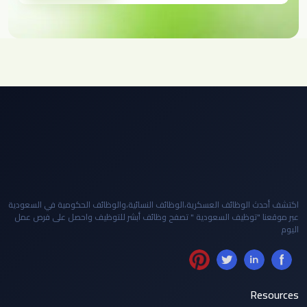
اكتشف أحدث الوظائف العسكرية،الوظائف النسائية،والوظائف الحكومية في السعودية
عبر موقعنا "توظيف السعودية " تصفح وظائف أبشر للتوظيف واحصل على فرص عمل
اليوم
Resources