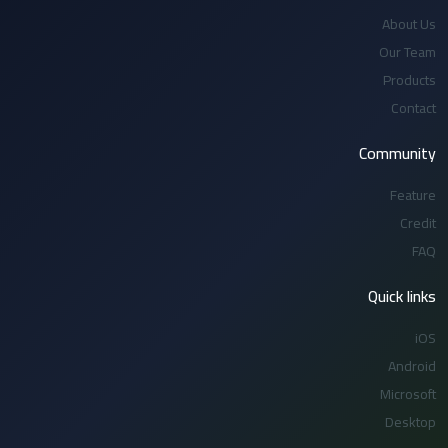
About Us
Our Team
Products
Contact
Community
Feature
Credit
FAQ
Quick links
iOS
Android
Microsoft
Desktop