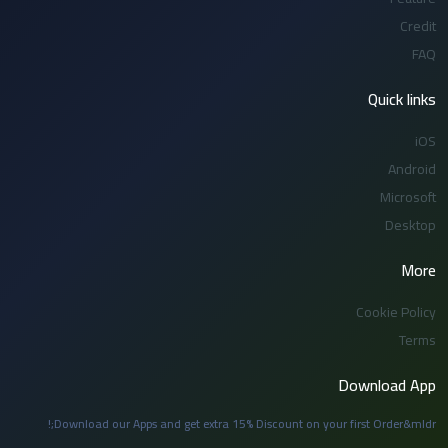
Credit
FAQ
Quick links
iOS
Android
Microsoft
Desktop
More
Cookie Policy
Terms
Download App
Download our Apps and get extra 15% Discount on your first Order&mldr;!