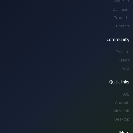
About Us
Our Team
Products
Contact
Community
Feature
Credit
FAQ
Quick links
iOS
Android
Microsoft
Desktop
More