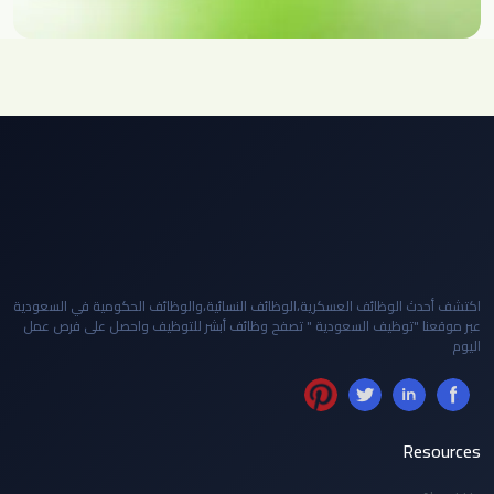
اكتشف أحدث الوظائف العسكرية،الوظائف النسائية،والوظائف الحكومية في السعودية
عبر موقعنا "توظيف السعودية " تصفح وظائف أبشر للتوظيف واحصل على فرص عمل
اليوم
Resources