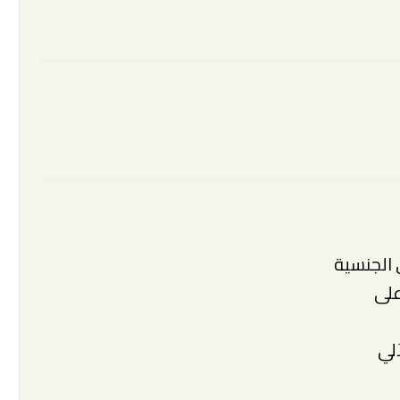
الجنسية
على
لي