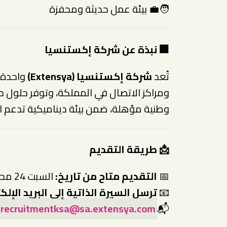
🧑‍💼 بيئة عمل حديثة ومحفزة
🏢
نبذة عن شركة إكستنسيا
تُعد
شركة إكستنسيا (Extensya)
واحدة م
ومراكز الاتصال في المملكة، وتوفر حلول 
وطنية مؤهلة، ضمن بيئة ديناميكية تدعم الا
📩
طريقة التقديم
📅
التقديم متاح من تاريخ:
السبت 24 محرم 1447هـ (19 يوليو 2025م)
📧
ترسل السيرة الذاتية إلى البريد الإلكت
recruitmentksa@sa.extensya.com
📬