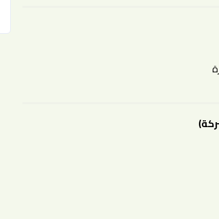
ة
ركة)