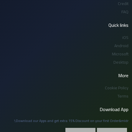
Credit
FAQ
Quick links
iOS
Android
Microsoft
Desktop
More
Cookie Policy
Terms
Download App
Download our Apps and get extra 15% Discount on your first Order&mldr;!