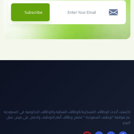
Subscribe
اكتشف أحدث الوظائف العسكرية،الوظائف النسائية،والوظائف الحكومية في السعودية
عبر موقعنا "توظيف السعودية " تصفح وظائف أبشر للتوظيف واحصل على فرص عمل
اليوم