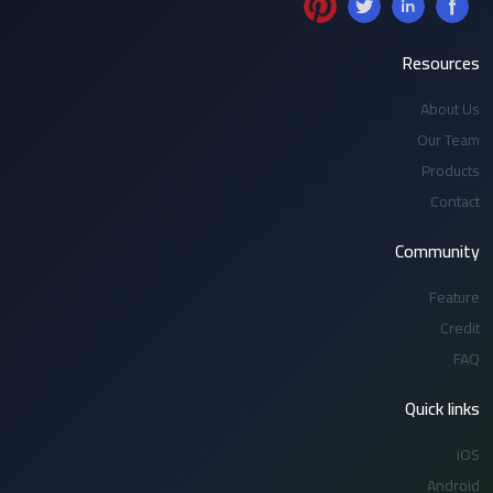
Resources
About Us
Our Team
Products
Contact
Community
Feature
Credit
FAQ
Quick links
iOS
Android