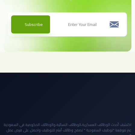
Subscribe
اكتشف أحدث الوظائف العسكرية،الوظائف النسائية،والوظائف الحكومية في السعودية
عبر موقعنا "توظيف السعودية " تصفح وظائف أبشر للتوظيف واحصل على فرص عمل