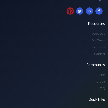
اليوم
Resources
About Us
Our Team
Products
Contact
Community
Feature
Credit
FAQ
Quick links