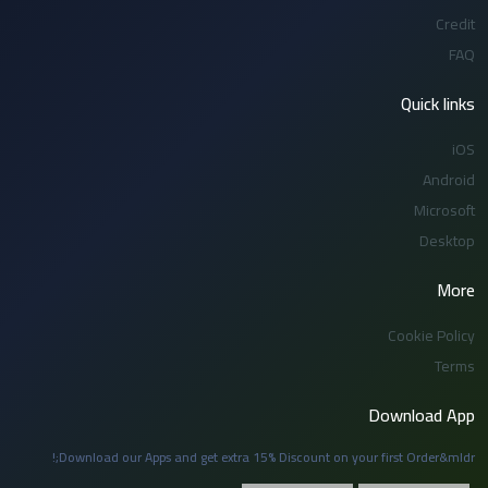
Credit
FAQ
Quick links
iOS
Android
Microsoft
Desktop
More
Cookie Policy
Terms
Download App
Download our Apps and get extra 15% Discount on your first Order&mldr;!