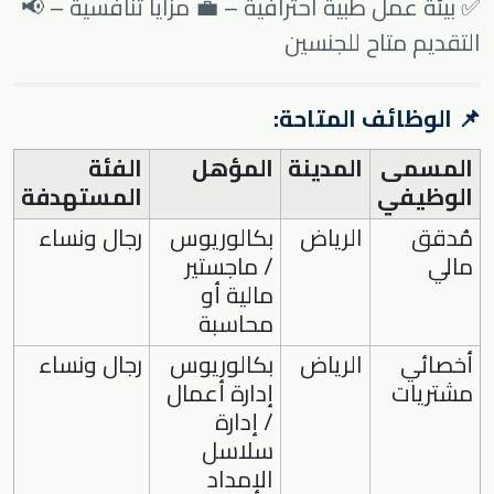
✅ بيئة عمل طبية احترافية – 💼 مزايا تنافسية – 📢
التقديم متاح للجنسين
📌 الوظائف المتاحة:
المسمى
المدينة
المؤهل
الفئة
الوظيفي
المستهدفة
مُدقق
الرياض
بكالوريوس
رجال ونساء
مالي
/ ماجستير
مالية أو
محاسبة
أخصائي
الرياض
بكالوريوس
رجال ونساء
مشتريات
إدارة أعمال
/ إدارة
سلاسل
الإمداد