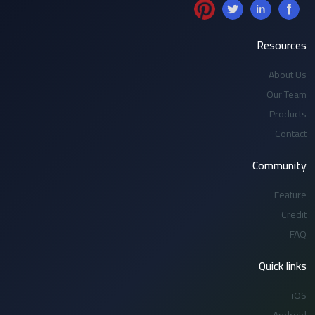
Resources
About Us
Our Team
Products
Contact
Community
Feature
Credit
FAQ
Quick links
iOS