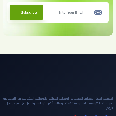
Subscribe
اكتشف أحدث الوظائف العسكرية،الوظائف النسائية،والوظائف الحكومية في السعودية
عبر موقعنا "توظيف السعودية " تصفح وظائف أبشر للتوظيف واحصل على فرص عمل
اليوم